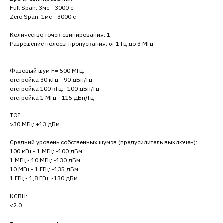
Full Span: 3мс - 3000 с
Zero Span: 1мс - 3000 с
Количество точек свипирования: 1
Разрешение полосы пропускания: от 1 Гц до 3 МГц
Фазовый шум F= 500 МГц:
отстройка 30 кГц: -90 дБн/Гц
отстройка 100 кГц: -100 дБн/Гц
отстройка 1 МГц: -115 дБн/Гц
TOI:
>30 МГц: +13 дБм
Средний уровень собственных шумов (предусилитель выключен):
100 кГц - 1 МГц: -100 дБм
1 МГц - 10 МГц: -130 дБм
10 МГц - 1 ГГц: -135 дБм
1 ГГц - 1,8 ГГц: -130 дБм
КСВН:
<2.0