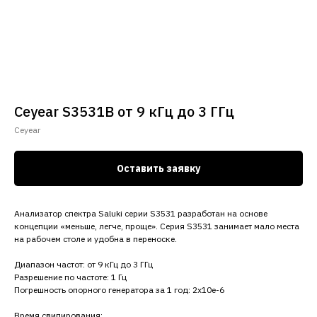
Ceyear S3531B от 9 кГц до 3 ГГц
Сeyear
Оставить заявку
Анализатор спектра Saluki серии S3531 разработан на основе
концепции «меньше, легче, проще». Серия S3531 занимает мало места
на рабочем столе и удобна в переноске.
Диапазон частот: от 9 кГц до 3 ГГц
Разрешение по частоте: 1 Гц
Погрешность опорного генератора за 1 год: 2x10e-6
Время свипирования: