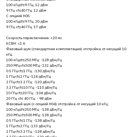
100 кГц≤f≤9 ГГц: 12 дБм
9 ГГц <f≤40 ГГц: 12 дБм
С опцией H05:
100 кГц≤f≤9 ГГц: 20 дБм
9 ГГц <f≤40 ГГц: 17 дБм
Скорость переключения: <20 мс
КСВН: <1.6
Фазовый шум (стандартная комплектация) отстройка от несущей 10
кГц:
100 кГц≤f≤250 МГц: -128 дБн/Гц
250 МГц<f≤500 МГц:-132 дБн/Гц
0.5 ГГц<f≤1 ГГц: -130 дБн/Гц
1 ГГц<f≤2 ГГц:-124 дБн/Гц
2 ГГц<f≤3.2 ГГц: -120 дБн/Гц
3.2 ГГц<f≤10 ГГц: -110 дБн/Гц
10 ГГц<f≤20 ГГц: -104 дБн/Гц
20 ГГц <f≤ 40 ГГц: - 98 дБм
Фазовый шум (с опцией H04) отстройка от несущей 10 кГц:
100 кГц≤f≤250 МГц: -138 дБн/Гц
250 МГц<f≤500 МГц:-138 дБн/Гц
0.5 ГГц<f≤1 ГГц: -138 дБн/Гц
1 ГГц<f≤2 ГГц:-133 дБн/Гц
2 ГГц<f≤3.2 ГГц: -128 дБн/Гц
3.2 ГГц<f≤10 ГГц: -120 дБн/Гц