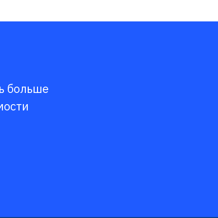
ть больше
мости