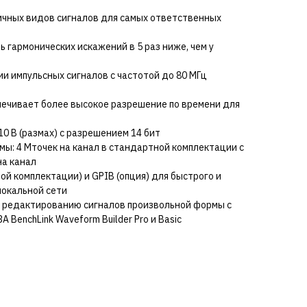
ичных видов сигналов для самых ответственных
 гармонических искажений в 5 раз ниже, чем у
ии импульсных сигналов с частотой до 80 МГц
печивает более высокое разрешение по времени для
0 В (размах) с разрешением 14 бит
ы: 4 Мточек на канал в стандартной комплектации с
на канал
ой комплектации) и GPIB (опция) для быстрого и
локальной сети
 редактированию сигналов произвольной формы с
BenchLink Waveform Builder Pro и Basic