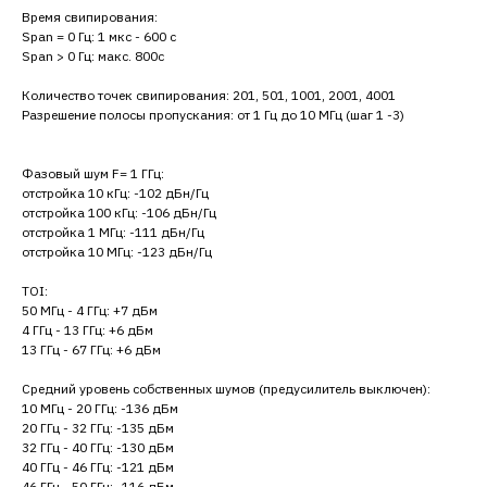
Время свипирования:
Span = 0 Гц: 1 мкс - 600 с
Span > 0 Гц: макс. 800с
Количество точек свипирования: 201, 501, 1001, 2001, 4001
Разрешение полосы пропускания: от 1 Гц до 10 МГц (шаг 1 -3)
Фазовый шум F= 1 ГГц:
отстройка 10 кГц: -102 дБн/Гц
отстройка 100 кГц: -106 дБн/Гц
отстройка 1 МГц: -111 дБн/Гц
отстройка 10 МГц: -123 дБн/Гц
TOI:
50 МГц - 4 ГГц: +7 дБм
4 ГГц - 13 ГГц: +6 дБм
13 ГГц - 67 ГГц: +6 дБм
Средний уровень собственных шумов (предусилитель выключен):
10 МГц - 20 ГГц: -136 дБм
20 ГГц - 32 ГГц: -135 дБм
32 ГГц - 40 ГГц: -130 дБм
40 ГГц - 46 ГГц: -121 дБм
46 ГГц - 50 ГГц: -116 дБм