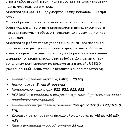
ства и лабораторий, в том числе в составе автоматизирован-
ных измерительных стендов.
Анализаторы S50180 - двухпортовые двунаправленные при-
боры.
Многообразие приборов компактной серии позволяет вы-
брать модель с частотным диапазоном и импедансом порта,
которая наилучшим образом подходит для решения конкрет-
ных задач.
Анализатор работает под управлением внешнего персональ-
ного компьютера с установленным программным обеспече-
нием, которое проводит обработку информации и выполняет
функцию пользовательского интерфейса. Для связи с пер-
сональным компьютером используется интерфейс USB2.0
(персональный компьютер не входит в комплект поставки).
Диапазон рабочих частот:
0,1 МГц … 18 ГГц
Число портов:
2, тип N, розетка
Измеряемые параметры:
S11, S21, S12, S22
НОВИНКА - измерение в импульсном режиме (программная опция
приобретается отдельно)
Динамический диапазон измерений: 1
35 дБ (< 8 ГГц) / 128 дБ (> 8
ГГц)
Диапазон регулирования выходной мощности:
от -45 до +10 дБ/
мВт
Время измерения на одной частоте:
24 мкс