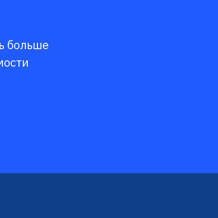
ть больше
мости