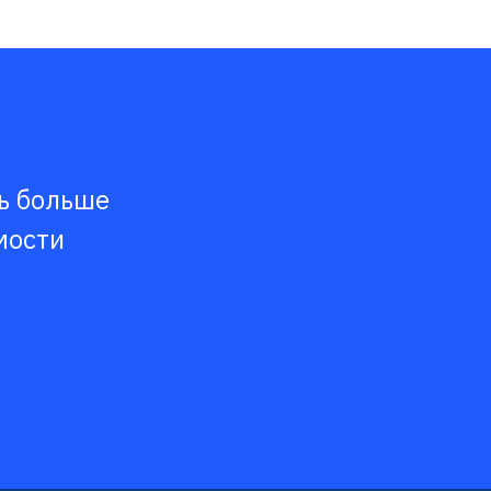
ть больше
мости