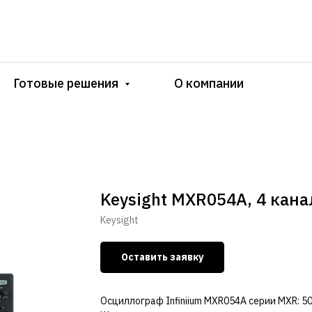
Готовые решения
О компании
Keysight MXR054A, 4 кана
Keysight
Оставить заявку
Осциллограф Infiniium MXR054A серии MXR: 50