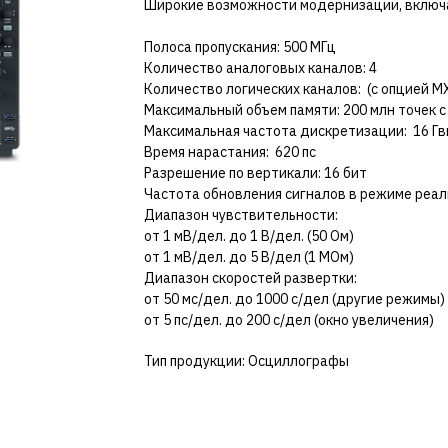
Широкие возможности модернизации, включая
Полоса пропускания: 500 МГц
Количество аналоговых каналов: 4
Количество логических каналов: (с опцией 
Максимальный объем памяти: 200 млн точек 
Максимальная частота дискретизации: 16 Гв
Время нарастания: 620 пс
Разрешение по вертикали: 16 бит
Частота обновления сигналов в режиме реаль
Диапазон чувствительности:
от 1 мВ/дел. до 1 В/дел. (50 Ом)
от 1 мВ/дел. до 5 В/дел (1 МОм)
Диапазон скоростей развертки:
от 50 мс/дел. до 1000 с/дел (другие режимы)
от 5 пс/дел. до 200 с/дел (окно увеличения)
Тип продукции: Осциллографы