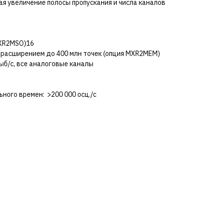
 увеличение полосы пропускания и числа каналов
MXR2MSO)16
с расширением до 400 млн точек (опция MXR2MEM)
ыб/с, все аналоговые каналы
ного времен: >200 000 осц./с