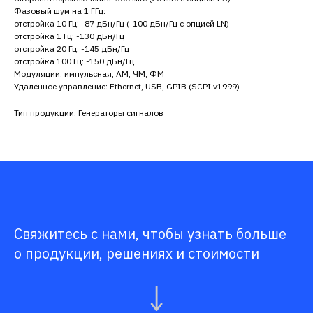
Фазовый шум на 1 ГГц:
отстройка 10 Гц: -87 дБн/Гц (-100 дБн/Гц с опцией LN)
отстройка 1 Гц: -130 дБн/Гц
отстройка 20 Гц: -145 дБн/Гц
отстройка 100 Гц: -150 дБн/Гц
Модуляции: импульсная, АМ, ЧМ, ФМ
Удаленное управление: Ethernet, USB, GPIB (SCPI v1999)
Тип продукции: Генераторы сигналов
Свяжитесь с нами, чтобы узнать больше
о продукции, решениях и стоимости