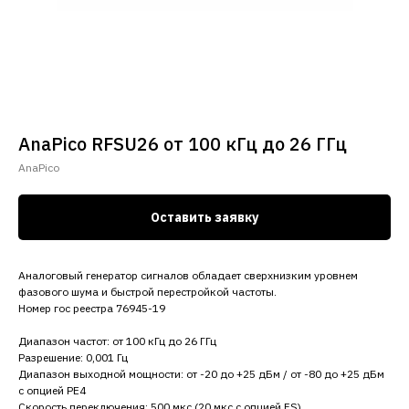
AnaPico RFSU26 от 100 кГц до 26 ГГц
AnaPico
Оставить заявку
Аналоговый генератор сигналов обладает сверхнизким уровнем
фазового шума и быстрой перестройкой частоты.
Номер гос реестра 76945-19
Диапазон частот: от 100 кГц до 26 ГГц
Разрешение: 0,001 Гц
Диапазон выходной мощности: от -20 до +25 дБм / от -80 до +25 дБм
с опцией PE4
Скорость переключения: 500 мкс (20 мкс с опцией FS)