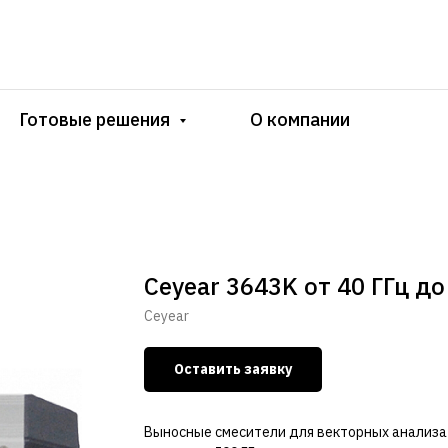
Готовые решения
О компании
Ceyear 3643K от 40 ГГц до
Сeyear
Оставить заявку
Выносные смесители для векторных анализа