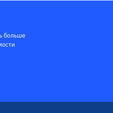
ть больше
мости